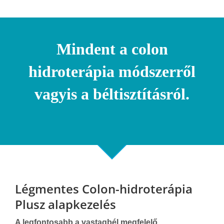
Mindent a colon
hidroterápia módszerről
vagyis a béltisztításról.
Légmentes Colon-hidroterápia
Plusz alapkezelés
A legfontosabb a vastagbél megfelelő