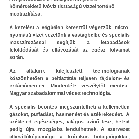
hőmérsékletű ivóvíz tisztaságú vízzel történő
megtisztítása.
A kezelést a végbélen keresztül végezzük, micro-
nyomású vizet vezetünk a vastagbélbe és speciális
masszírozással segítjük a letapadások
feloldódását és eltávozását az egész folyamat
során.
Az általunk kifejlesztett technológiának
köszönhetően a béltisztítás teljesen fájdalom- és
irritációmentes. Mindenféle veszélytől mentes.
Magyar szabadalommal védett technológia.
A speciális beöntés megszüntetheti a kellemetlen
gázokat, puffadást, hasmenést és székrekedést. A
székleted egészséges, világos színű lesz, beleid
pedig újra mozgásba lendülhetnek. A szervezet
ellenállóképessége a krónikus betegségekkel,