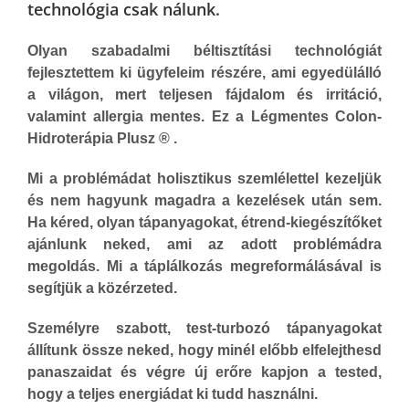
technológia csak nálunk.
Olyan szabadalmi béltisztítási technológiát
fejlesztettem ki ügyfeleim részére, ami egyedülálló
a világon, mert teljesen fájdalom és irritáció,
valamint allergia mentes. Ez a Légmentes Colon-
Hidroterápia Plusz ® .
Mi a problémádat holisztikus szemlélettel kezeljük
és nem hagyunk magadra a kezelések után sem.
Ha kéred, olyan tápanyagokat, étrend-kiegészítőket
ajánlunk neked, ami az adott problémádra
megoldás. Mi a táplálkozás megreformálásával is
segítjük a közérzeted.
Személyre szabott, test-turbozó tápanyagokat
állítunk össze neked, hogy minél előbb elfelejthesd
panaszaidat és végre új erőre kapjon a tested,
hogy a teljes energiádat ki tudd használni.