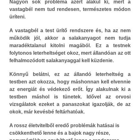
Nagyon sok probléma azért alakul ki, mert a
vastagbél nem tud rendesen, természetes módon
üríteni.
A vastagbél a test ürítő rendszere és, ha az nem
működik jól, akkor a salakanyagot nem tudja
maradéktalanul kitolni magából. Ez a testnek
folytonos leterheltséget okoz, mert állandóan az ott
felhalmozódott salakanyaggal kell küzdenie.
Könnyű belátni, ez az állandó leterheltség a
testben azt okozza, hogy máshonnan kell elvennie
az energiát és védekező erőt. Így alakulnak ki a
testben máshol is tünetek. Idővel az orvosi
vizsgálatok ezeket a panaszokat igazolják, de az
okok, már kevésbé feltárhatóak.
A rossz életvitelből eredő problémák hatásai is
csökkenthető lenne és a bajok nagy része,