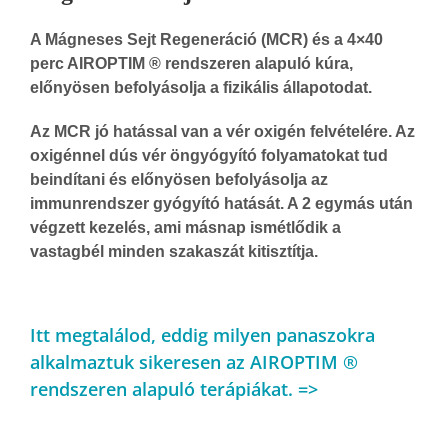
A Mágneses Sejt Regeneráció (MCR) és a 4×40
perc AIROPTIM ® rendszeren alapuló kúra,
előnyösen befolyásolja a fizikális állapotodat.
Az MCR jó hatással van a vér oxigén felvételére. Az
oxigénnel dús vér öngyógyító folyamatokat tud
beindítani és előnyösen befolyásolja az
immunrendszer gyógyító hatását. A 2 egymás után
végzett kezelés, ami másnap ismétlődik a
vastagbél minden szakaszát kitisztítja.
Itt megtalálod, eddig milyen panaszokra
alkalmaztuk sikeresen az AIROPTIM ®
rendszeren alapuló terápiákat. =>