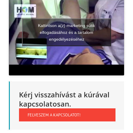
Kattintson a(z) marketing sütik
elfogadásához és a tartalom
engedélyezéséhez
Kérj visszahívást a kúrával
kapcsolatosan.
FELVESZEM A KAPCSOLATOT!