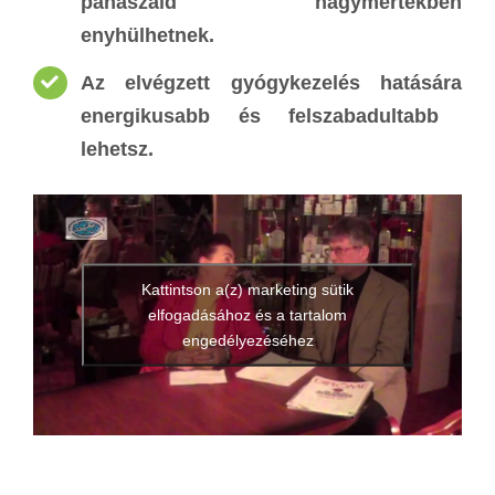
panaszaid nagymértékben
enyhülhetnek
.
Az elvégzett gyógykezelés hatására
energikusabb és felszabadultabb
lehetsz
.
Kattintson a(z) marketing sütik
elfogadásához és a tartalom
engedélyezéséhez